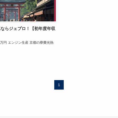
工ならジェプロ！【初年度年収
07万円 エンジン生産 京都の寮費光熱
1