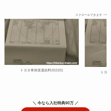
スクロールできます
トヨタ車体派遣給料202201
トヨタ
＼ 今なら入社特典90万 ／