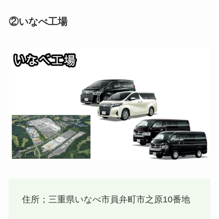
②いなべ工場
住所；三重県いなべ市員弁町市之原10番地