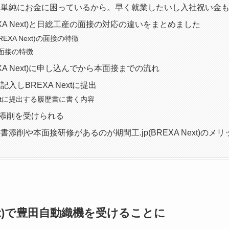
は単純にお金に困っているから。早く就業したいし入社祝い金
REXA Next)と日総工産の面接の対応の違いをまとめました
BREXA Next)の面接の特徴
面接の特徴
REXA Next)に申し込んでから本面接までの流れ
入しBREXA Nextに提出
Nextに提出する履歴書に書く内容
xtの添削を受けられる
添削や本面接研修があるのが期間工.jp(BREXA Next)のメリ
Next)で豊田自動織機を受けることに