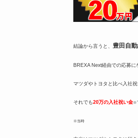
豊田自動
結論から言うと、
BREXA Next経由での応募
マツダやトヨタと比べ入社祝
それでも
20万の入社祝い金
※
※当時