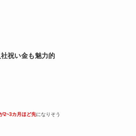
入社祝い金も魅力的
が2~3カ月ほど先
になりそう