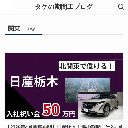
タケの期間工ブログ
関東
– tag –
【2026年4月募集再開】日産栃木工場の期間工は2ヶ月