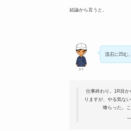
結論から言うと、
流石に凹む
タケ
仕事終わり。1R目
りますが、やる気ない
喰らった。こ
—