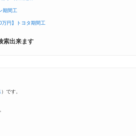
ン期間工
00万円】トヨタ期間工
検索出来ます
1
）です。
。