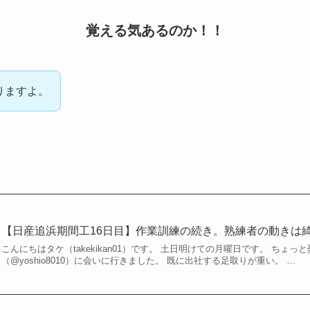
覚える気あるのか！！
りますよ。
【日産追浜期間工16日目】作業訓練の続き。熟練者の動きは
こんにちはタケ（takekikan01）です。 土日明けての月曜日です。 ちょ
（@yoshio8010）に会いに行きました。 既に出社する足取りが重い。 …