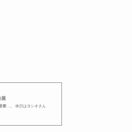
綺麗
っと憂鬱…。 休日はヨシオさん