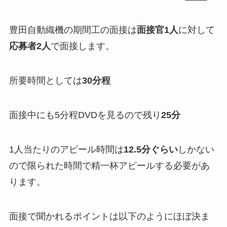
豊田自動織機の期間工の面接は
面接官1人
に対して
応募者2人
で面接します。
所要時間としては
30分程
面接中にも5分程DVDを見るので残り
25分
1人当たりのアピール時間は
12.5分ぐらい
しかない
ので限られた時間で精一杯アピールする必要があ
ります。
面接で聞かれるポイントは以下のようにほぼ決ま