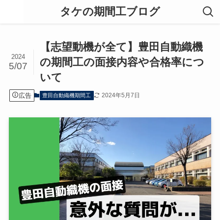
タケの期間工ブログ
【志望動機が全て】豊田自動織機
2024
の期間工の面接内容や合格率につ
5/07
いて
広告
2024年5月7日
豊田自動織機期間工