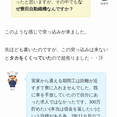
ったと思いますが、その中でも
な
面接官
ぜ豊田自動織機なんですか？
このような感じで突っ込みが来ました。
先ほども書いたのですが、この突っ込みは来ない
と
タカをくくっていた
ので超焦りました・・汗
実家から通える期間工は距離が近
すぎて寮に入れませんでした。既
タケ
に車を手放していたので自分にあ
った求人ではなかったです。300万
貯めたい(本当は借金を返したい)と
いう目標がある為、2年11カ月のフ