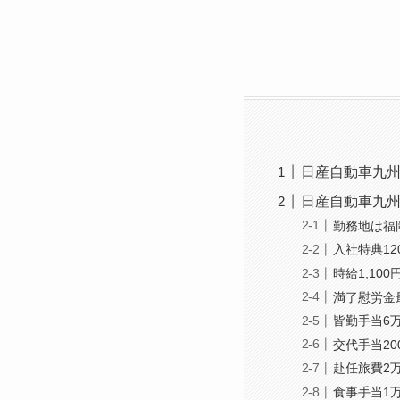
日産自動車九州
日産自動車九
勤務地は福
入社特典12
時給1,100
満了慰労金最
皆勤手当6万
交代手当20
赴任旅費2
食事手当1