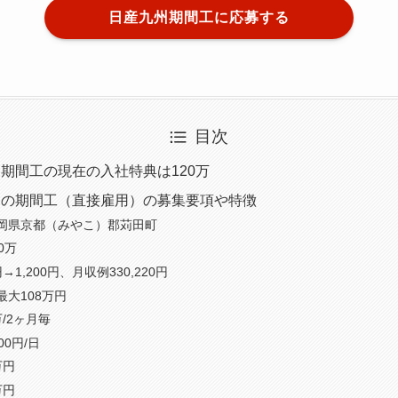
日産九州期間工に応募する
目次
期間工の現在の入社特典は120万
州の期間工（直接雇用）の募集要項や特徴
岡県京都（みやこ）郡苅田町
0万
円→1,200円、月収例330,220円
大108万円
/2ヶ月毎
00円/日
万円
万円