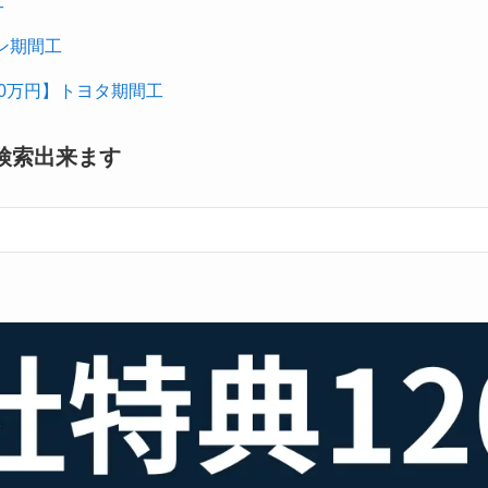
工
ン期間工
00万円】トヨタ期間工
検索出来ます