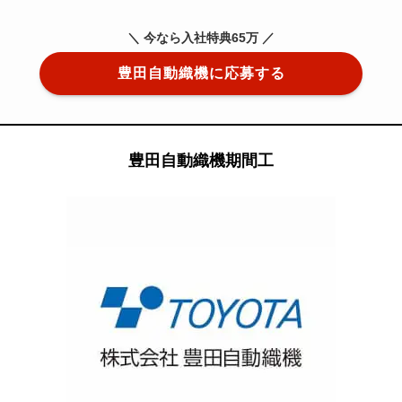
＼ 今なら入社特典65万 ／
豊田自動織機に応募する
豊田自動織機期間工